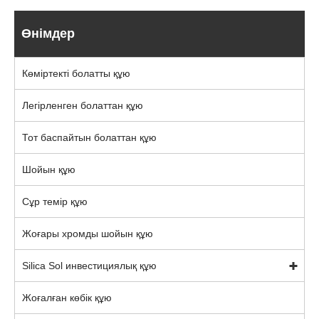
Өнімдер
Көміртекті болатты құю
Легірленген болаттан құю
Тот баспайтын болаттан құю
Шойын құю
Сұр темір құю
Жоғары хромды шойын құю
Silica Sol инвестициялық құю
Жоғалған көбік құю