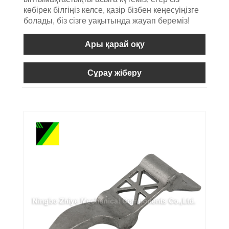
көбірек білгіңіз келсе, қазір бізбен кеңесуіңізге
болады, біз сізге уақытында жауап береміз!
Ары қарай оқу
Сұрау жіберу