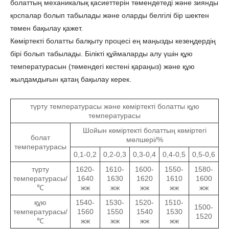
болаттың механикалық қасиеттерін төмендетеді және зиянды
қоспалар болып табылады және оларды белгілі бір шектен
төмен бақылау қажет.
Көміртекті болатты балқыту процесі ең маңызды кезеңдердің
бірі болып табылады. Білікті құймаларды алу үшін құю
температурасын (төмендегі кестені қараңыз) және құю
жылдамдығын қатаң бақылау керек.
түрту температурасы және көміртекті болатты құю
температурасы
Шойын көміртекті болаттың көміртегі
болат
мөлшері/%
температурасы
0,1-0,2
0,2-0,3
0,3-0,4
0,4-0,5
0,5-0,6
түрту
1620-
1610-
1600-
1550-
1580-
температурасы/
1640
1630
1620
1610
1600
℃
жж
жж
жж
жж
жж
құю
1540-
1530-
1520-
1510-
1500-
температурасы/
1560
1550
1540
1530
1520
℃
жж
жж
жж
жж