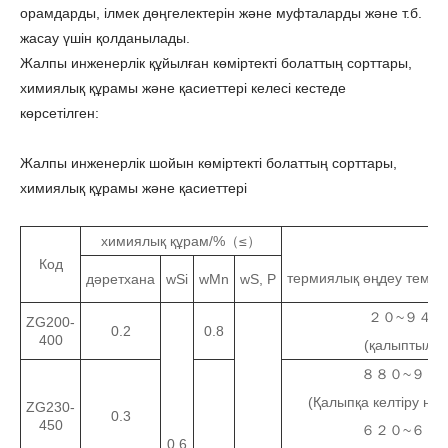
орамдарды, ілмек дөңгелектерін және муфталарды және т.б.
жасау үшін қолданылады.
Жалпы инженерлік құйылған көміртекті болаттың сорттары,
химиялық құрамы және қасиеттері келесі кестеде
көрсетілген:
Жалпы инженерлік шойын көміртекті болаттың сорттары,
химиялық құрамы және қасиеттері
химиялық құрам/%（≤）
Код
термиялық өңдеу темпе
дәретхана
wSi
wMn
wS, P
２０~９４
ZG200-
0.2
0.8
400
(қалыптылау
８８０~９０
(Қалыпқа келтіру не
ZG230-
0.3
450
６２０~６８
0.6