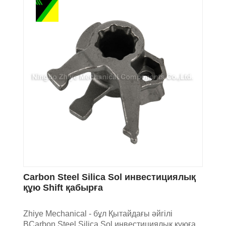
Carbon Steel Silica Sol инвестициялық
құю Shift қабырға
Zhiye Mechanical - бұл Қытайдағы әйгілі
BCarbon Steel Silica Sol инвестициялық құюға