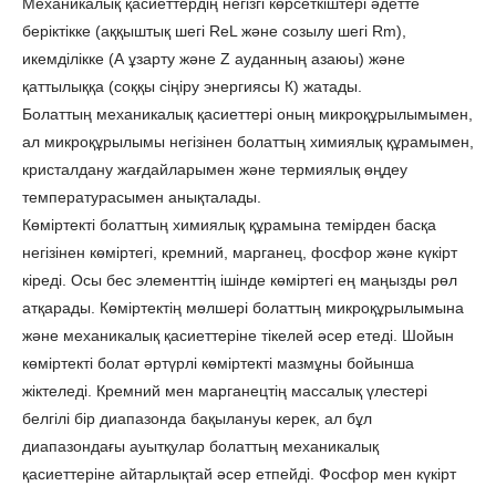
Механикалық қасиеттердің негізгі көрсеткіштері әдетте
беріктікке (аққыштық шегі ReL және созылу шегі Rm),
икемділікке (А ұзарту және Z ауданның азаюы) және
қаттылыққа (соққы сіңіру энергиясы К) жатады.
Болаттың механикалық қасиеттері оның микроқұрылымымен,
ал микроқұрылымы негізінен болаттың химиялық құрамымен,
кристалдану жағдайларымен және термиялық өңдеу
температурасымен анықталады.
Көміртекті болаттың химиялық құрамына темірден басқа
негізінен көміртегі, кремний, марганец, фосфор және күкірт
кіреді. Осы бес элементтің ішінде көміртегі ең маңызды рөл
атқарады. Көміртектің мөлшері болаттың микроқұрылымына
және механикалық қасиеттеріне тікелей әсер етеді. Шойын
көміртекті болат әртүрлі көміртекті мазмұны бойынша
жіктеледі. Кремний мен марганецтің массалық үлестері
белгілі бір диапазонда бақылануы керек, ал бұл
диапазондағы ауытқулар болаттың механикалық
қасиеттеріне айтарлықтай әсер етпейді. Фосфор мен күкірт