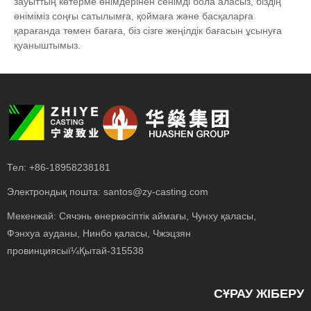
зауыттың көтерме өнімдерінен сенімді бола аласыз, біздің
өніміміз соңғы сатылымға, қоймаға және басқаларға
қарағанда төмен бағаға, біз сізге жеңілдік бағасын ұсынуға
қуаныштымыз.
Тел:
+86-18958238181
Электрондық пошта:
santos@zy-casting.com
Мекенжай:
Сячэнь өнеркәсіптік аймағы, Чунху қаласы,
Фэнхуа ауданы, Нинбо қаласы, Чжэцзян
провинциясыï¼Қытай-315538
СҰРАУ ЖІБЕРУ