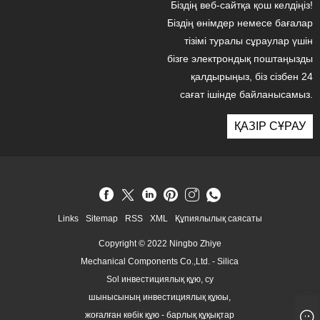
Біздің веб-сайтқа қош келдіңіз!
Біздің өнімдер немесе бағалар
тізімі туралы сұраулар үшін
бізге электрондық поштаңызды
қалдырыңыз, біз сізбен 24
сағат ішінде байланысамыз.
ҚАЗІР СҰРАУ
Links
Sitemap
RSS
XML
Құпиялылық саясаты
Copyright © 2022 Ningbo Zhiye
Mechanical Components Co.,Ltd. - Silica
Sol инвестициялық құю, су
шынысының инвестициялық құюы,
жоғалған көбік құю - барлық құқықтар