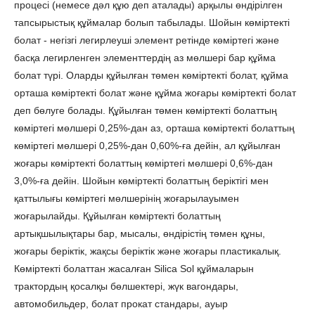
процесі (немесе дәл құю деп аталады) арқылы өндірілген
тапсырыстық құймалар болып табылады. Шойын көміртекті
болат - негізгі легирлеуші ​​элемент ретінде көміртегі және
басқа легирленген элементтердің аз мөлшері бар құйма
болат түрі. Оларды құйылған төмен көміртекті болат, құйма
орташа көміртекті болат және құйма жоғары көміртекті болат
деп бөлуге болады. Құйылған төмен көміртекті болаттың
көміртегі мөлшері 0,25%-дан аз, орташа көміртекті болаттың
көміртегі мөлшері 0,25%-дан 0,60%-ға дейін, ал құйылған
жоғары көміртекті болаттың көміртегі мөлшері 0,6%-дан
3,0%-ға дейін. Шойын көміртекті болаттың беріктігі мен
қаттылығы көміртегі мөлшерінің жоғарылауымен
жоғарылайды. Құйылған көміртекті болаттың
артықшылықтары бар, мысалы, өндірістің төмен құны,
жоғары беріктік, жақсы беріктік және жоғары пластикалық.
Көміртекті болаттан жасалған Silica Sol құймаларын
трактордың қосалқы бөлшектері, жүк вагондары,
автомобильдер, болат прокат стандары, ауыр