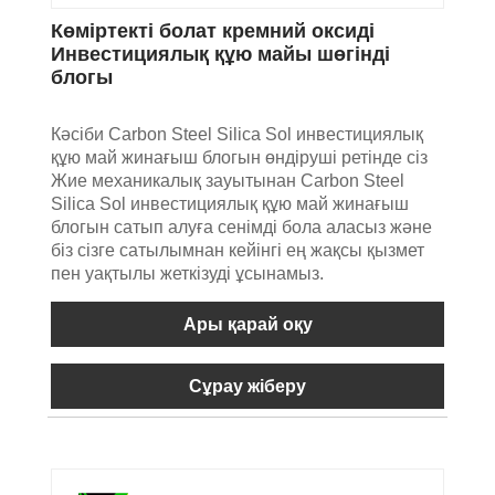
Көміртекті болат кремний оксиді
Инвестициялық құю майы шөгінді
блогы
Кәсіби Carbon Steel Silica Sol инвестициялық
құю май жинағыш блогын өндіруші ретінде сіз
Жие механикалық зауытынан Carbon Steel
Silica Sol инвестициялық құю май жинағыш
блогын сатып алуға сенімді бола аласыз және
біз сізге сатылымнан кейінгі ең жақсы қызмет
пен уақтылы жеткізуді ұсынамыз.
Ары қарай оқу
Сұрау жіберу