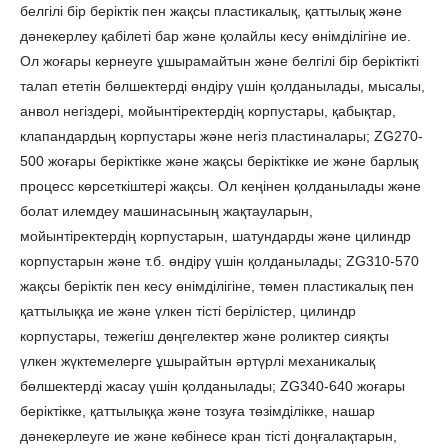
белгілі бір беріктік пен жақсы пластикалық, қаттылық және
дәнекерлеу қабілеті бар және қолайлы кесу өнімділігіне ие.
Ол жоғары кернеуге ұшырамайтын және белгілі бір беріктікті
талап ететін бөлшектерді өндіру үшін қолданылады, мысалы,
анвол негіздері, мойынтіректердің корпустары, қабықтар,
клапандардың корпустары және негіз пластиналары; ZG270-
500 жоғары беріктікке және жақсы беріктікке ие және барлық
процесс көрсеткіштері жақсы. Ол кеңінен қолданылады және
болат илемдеу машинасының жақтауларын,
мойынтіректердің корпустарын, шатундарды және цилиндр
корпустарын және т.б. өндіру үшін қолданылады; ZG310-570
жақсы беріктік пен кесу өнімділігіне, төмен пластикалық пен
қаттылыққа ие және үлкен тісті берілістер, цилиндр
корпустары, тежегіш дөңгелектер және роликтер сияқты
үлкен жүктемелерге ұшырайтын әртүрлі механикалық
бөлшектерді жасау үшін қолданылады; ZG340-640 жоғары
беріктікке, қаттылыққа және тозуға төзімділікке, нашар
дәнекерлеуге ие және көбінесе кран тісті доңғалақтарын,