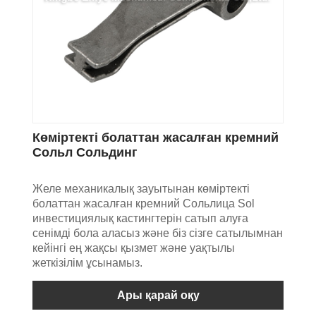
Көміртекті болаттан жасалған кремний
Сольл Сольдинг
Желе механикалық зауытынан көміртекті
болаттан жасалған кремний Сольлица Sol
инвестициялық кастингтерін сатып алуға
сенімді бола аласыз және біз сізге сатылымнан
кейінгі ең жақсы қызмет және уақтылы
жеткізілім ұсынамыз.
Ары қарай оқу