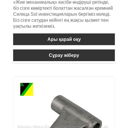
«Жие механикалық» кәсіби өндіруші ретінде,
біз сізге көміртекті болаттан жасалған кремний
Силица Sol инвестицияларын бергіміз келеді.
Біз сізге сатудан кейінгі ең жақсы қызмет пен
уақтылы жеткіземіз.
Ары қарай оқу
Сұрау жіберу