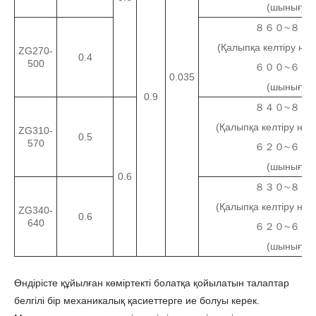
(шынығу)
８６０~８８
(Қалыпқа келтіру не
ZG270-
0.4
500
６００~６２
0.035
(шынығу)
0.9
８４０~８６
(Қалыпқа келтіру не
ZG310-
0.5
570
６２０~６５
(шынығу)
0.6
８３０~８５
(Қалыпқа келтіру не
ZG340-
0.6
640
６２０~６５
(шынығу)
Өндірісте құйылған көміртекті болатқа қойылатын талаптар
белгілі бір механикалық қасиеттерге ие болуы керек.