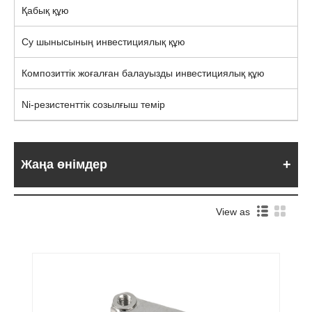
Қабық құю
Су шынысының инвестициялық құю
Композиттік жоғалған балауызды инвестициялық құю
Ni-резистенттік созылғыш темір
Жаңа өнімдер
View as