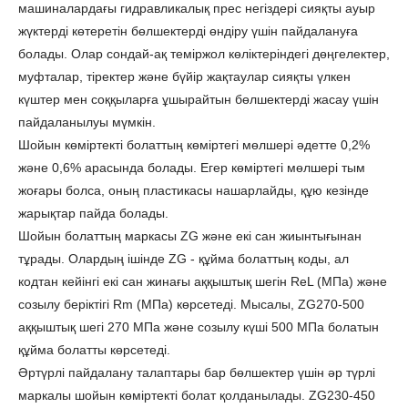
машиналардағы гидравликалық прес негіздері сияқты ауыр
жүктерді көтеретін бөлшектерді өндіру үшін пайдалануға
болады. Олар сондай-ақ теміржол көліктеріндегі дөңгелектер,
муфталар, тіректер және бүйір жақтаулар сияқты үлкен
күштер мен соққыларға ұшырайтын бөлшектерді жасау үшін
пайдаланылуы мүмкін.
Шойын көміртекті болаттың көміртегі мөлшері әдетте 0,2%
және 0,6% арасында болады. Егер көміртегі мөлшері тым
жоғары болса, оның пластикасы нашарлайды, құю кезінде
жарықтар пайда болады.
Шойын болаттың маркасы ZG және екі сан жиынтығынан
тұрады. Олардың ішінде ZG - құйма болаттың коды, ал
кодтан кейінгі екі сан жинағы аққыштық шегін ReL (МПа) және
созылу беріктігі Rm (МПа) көрсетеді. Мысалы, ZG270-500
аққыштық шегі 270 МПа және созылу күші 500 МПа болатын
құйма болатты көрсетеді.
Әртүрлі пайдалану талаптары бар бөлшектер үшін әр түрлі
маркалы шойын көміртекті болат қолданылады. ZG230-450