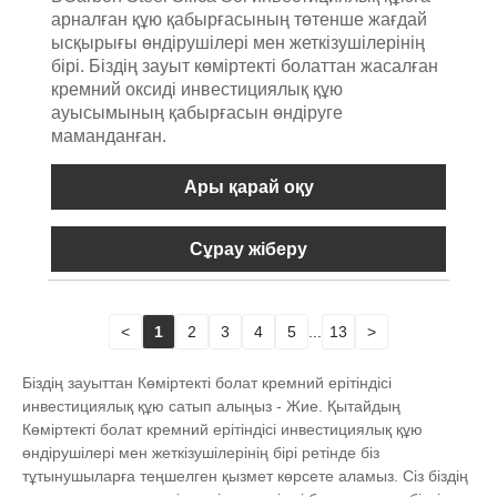
арналған құю қабырғасының төтенше жағдай
ысқырығы өндірушілері мен жеткізушілерінің
бірі. Біздің зауыт көміртекті болаттан жасалған
кремний оксиді инвестициялық құю
ауысымының қабырғасын өндіруге
маманданған.
Ары қарай оқу
Сұрау жіберу
<
1
2
3
4
5
...
13
>
Біздің зауыттан Көміртекті болат кремний ерітіндісі
инвестициялық құю сатып алыңыз - Жие. Қытайдың
Көміртекті болат кремний ерітіндісі инвестициялық құю
өндірушілері мен жеткізушілерінің бірі ретінде біз
тұтынушыларға теңшелген қызмет көрсете аламыз. Сіз біздің