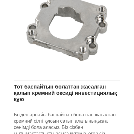
Тот баспайтын болаттан жасалған
қалып кремний оксиді инвестициялық
құю
Бізден арнайы баспайтын болаттан жасалған
кремний сілті құюын сатып алатыныңызға
сенімді бола аласыз. Біз сізбен
ынтымақтастықты асыға күтеміз, егер сіз