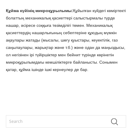
Құйма күйінің микроқұрылымы:
Құйылған күйдегі көміртекті
болаттың механикалық қасиеттері салыстырмалы түрде
нашар, әсіресе соққыға төзімділігі төмен. Механикалық
қасиеттердің нашарлығының себептеріне құюдың мүмкін
ақаулары жатады (мысалы, шөгу қуыстары, кеуектілік, газ
саңылаулары, жарықтар және т.б.) және одан да маңыздысы,
ол негізінен ірі түйіршіктер мен бейнит түрінде көрінетін
микроқұрылымдағы кемшіліктерге байланысты. Сонымен
қатар, құйма ішінде ішкі кернеулер де бар.