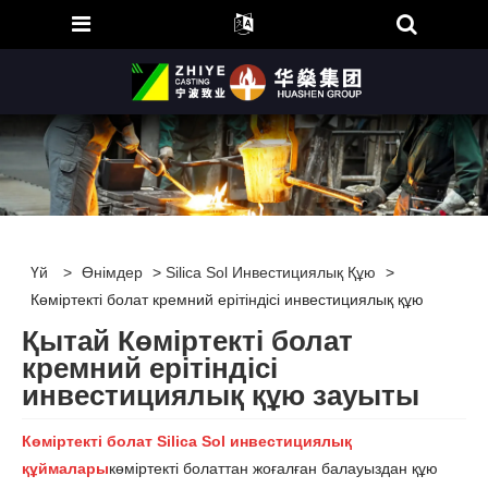
Үй
>
Өнімдер
>
Silica Sol Инвестициялық Құю
>
Көміртекті болат кремний ерітіндісі инвестициялық құю
Қытай Көміртекті болат
кремний ерітіндісі
инвестициялық құю зауыты
Көміртекті болат Silica Sol инвестициялық
құймалары
көміртекті болаттан жоғалған балауыздан құю