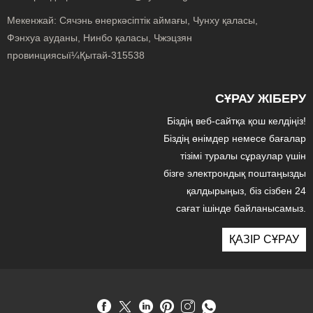
Мекенжай:
Сячэнь өнеркәсіптік аймағы, Чунху қаласы,
Фэнхуа ауданы, Нинбо қаласы, Чжэцзян
провинциясыï¼Қытай-315538
СҰРАУ ЖІБЕРУ
Біздің веб-сайтқа қош келдіңіз!
Біздің өнімдер немесе бағалар
тізімі туралы сұраулар үшін
бізге электрондық поштаңызды
қалдырыңыз, біз сізбен 24
сағат ішінде байланысамыз.
ҚАЗІР СҰРАУ