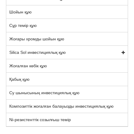
Шойын құю
Сұр темір құю
Жоғары хромды шойын құю
Silica Sol инвестициялық құю
Жоғалған көбік құю
Қабық құю
Су шынысының инвестициялық құю
Композиттік жоғалған балауызды инвестициялық құю
Ni-резистенттік созылғыш темір