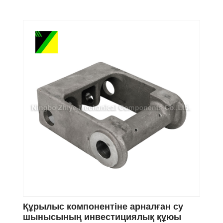
Құрылыс компонентіне арналған су
шынысының инвестициялық құюы