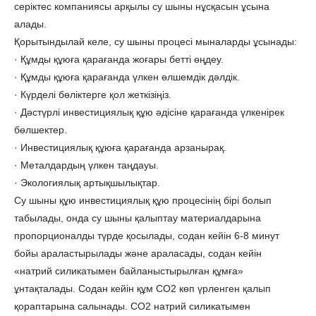
серіктес компаниясы арқылы су шыны нұсқасын ұсына
алады.
Қорытындылай келе, су шыны процесі мыналарды ұсынады:
· Құмды құюға қарағанда жоғары бетті өңдеу.
· Құмды құюға қарағанда үлкен өлшемдік дәлдік.
· Күрделі бөліктерге қол жеткізіңіз.
· Дәстүрлі инвестициялық құю әдісіне қарағанда үлкенірек
бөлшектер.
· Инвестициялық құюға қарағанда арзанырақ.
· Металдардың үлкен таңдауы.
· Экологиялық артықшылықтар.
Су шыны құю инвестициялық құю процесінің бірі болып
табылады, онда су шыны қалыптау материалдарына
пропорционалды түрде қосылады, содан кейін 6-8 минут
бойы араластырылады және араласады, содан кейін
«натрий силикатымен байланыстырылған құмға»
ұнтақталады. Содан кейін құм CO2 көп үрленген қалып
қораптарына салынады. СО2 натрий силикатымен