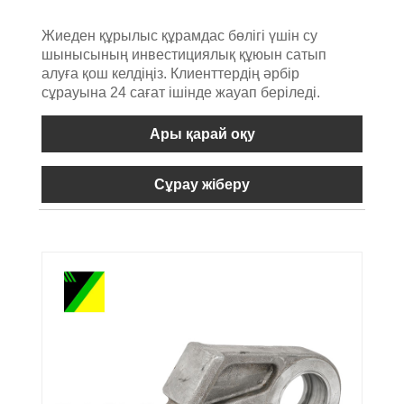
Жиеден құрылыс құрамдас бөлігі үшін су
шынысының инвестициялық құюын сатып
алуға қош келдіңіз. Клиенттердің әрбір
сұрауына 24 сағат ішінде жауап беріледі.
Ары қарай оқу
Сұрау жіберу