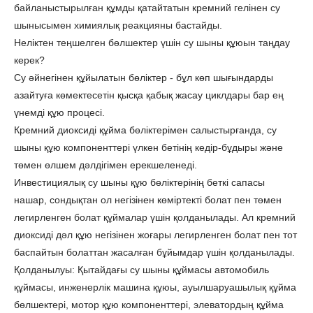
байланыстырылған құмды қатайтатын кремний гелінен су
шынысымен химиялық реакцияны бастайды.
Неліктен теңшелген бөлшектер үшін су шыны құюын таңдау
керек?
Су әйнегінен құйылатын бөліктер - бұл көп шығындарды
азайтуға көмектесетін қысқа қабық жасау циклдары бар ең
үнемді құю процесі.
Кремний диоксиді құйма бөліктерімен салыстырғанда, су
шыны құю компоненттері үлкен бетінің кедір-бұдыры және
төмен өлшем дәлдігімен ерекшеленеді.
Инвестициялық су шыны құю бөліктерінің беткі сапасы
нашар, сондықтан ол негізінен көміртекті болат пен төмен
легирленген болат құймалар үшін қолданылады. Ал кремний
диоксиді дәл құю негізінен жоғары легирленген болат пен тот
баспайтын болаттан жасалған бұйымдар үшін қолданылады.
Қолданылуы: Қытайдағы су шыны құймасы автомобиль
құймасы, инженерлік машина құюы, ауылшаруашылық құйма
бөлшектері, мотор құю ​​компоненттері, элеватордың құйма