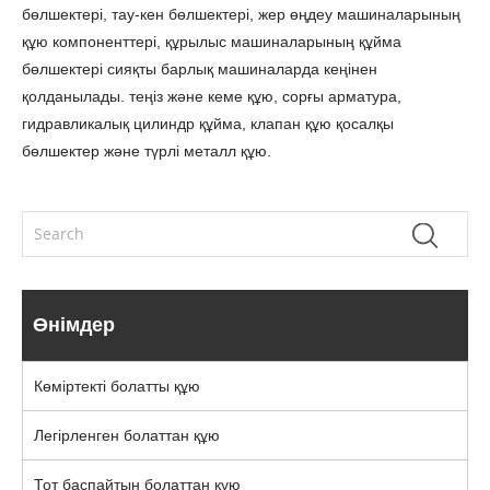
бөлшектері, тау-кен бөлшектері, жер өңдеу машиналарының
құю компоненттері, құрылыс машиналарының құйма
бөлшектері сияқты барлық машиналарда кеңінен
қолданылады. теңіз және кеме құю, сорғы арматура,
гидравликалық цилиндр құйма, клапан құю қосалқы
бөлшектер және түрлі металл құю.
Өнімдер
Көміртекті болатты құю
Легірленген болаттан құю
Тот баспайтын болаттан құю