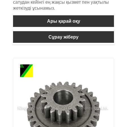
сатудан кейінгі ең жақсы қызмет пен уақтылы
жеткізуді ұсынамыз.
Ары қарай оқу
Сұрау жіберу