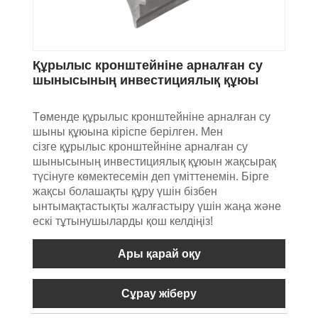
Құрылыс кронштейніне арналған су
шынысының инвестициялық құюы
Төменде құрылыс кронштейніне арналған су
шыны құюына кіріспе берілген. Мен
сізге құрылыс кронштейніне арналған су
шынысының инвестициялық құюын жақсырақ
түсінуге көмектесемін деп үміттенемін. Бірге
жақсы болашақты құру үшін бізбен
ынтымақтастықты жалғастыру үшін жаңа және
ескі тұтынушыларды қош келдіңіз!
Ары қарай оқу
Сұрау жіберу