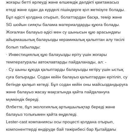
жоғары бетті әрлеуді және өлшемдік дәлдікті қамтамасыз
етеді және одан да күрделі пішіндерге қол жеткізуге болады.
Бұл әдісті қолдана отырып, болаттардан басқа, темір және
SG шойын сияқты балама материалдарды құюға болады.
Жоғалған балауыз әдісі мен су шынысын құю арасындағы
айырмашылық балауызды керамикалық қалыптан алу тәсілі
болып табылады:
· Инвестициялық құю балауызды еріту үшін жоғары
температуралы автоклавтарды пайдаланады, ал: -
· Су шыны құюда қалыптарды балауызды кетіру үшін ыстық
суға батырады. Содан кейін балауыз қалыптардан ерітіліп, су
бетінде қалқып кетеді. Бұл содан кейін оны майсыздандыруға
және балауыз жасау мақсатында қайта пайдалануға
мүмкіндік береді.
Әлбетте, бұл экологиялық артықшылықтар береді және
балауыз толығымен қайта өңделеді.
Lester-cast компаниясы осы процесті қолдана отырып,
компоненттерді өндіруде бай тәжірибесі бар Қытайдағы