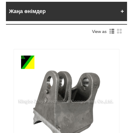
Жаңа өнімдер
View as