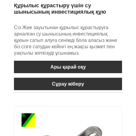
Құрылыс құрастыру үшін су
шынысының инвестициялық құю
Сіз Жие зауытынан құрылыс құрастыруға
арналған су шынысының инвестициялық
құюын сатып алуға сенімді бола аласыз және
біз сізге сатудан кейінгі ең жақсы қызмет пен
уақтылы жеткізуді ұсынамыз.
Ары қарай оқу
Сұрау жіберу