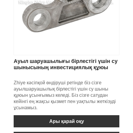
Ауыл шаруашылығы бірлестігі үшін су
шынысының инвестициялық құюы
Zhiye кәсіпқой өндіруші ретінде біз сізге
ауылшаруашылық бірлестігі үшін су шыны
құюын ұсынғымыз келеді. Біз сізге сатудан
кейінгі ең жақсы қызмет пен уақтылы жеткізуді
ұсынамыз.
Ары қарай оқу