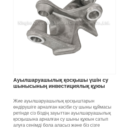
Ауылшаруашылық қосқышы үшін су
шынысының инвестициялық құюы
Жие ауылшаруашылық қосқыштарын
өндірушіге арналған кәсіби су шыны құймасы
ретінде сіз біздің зауыттан ауылшаруашылық
қосқышына арналған су шыны құюын сатып
алуға сенімді бола аласыз және біз сізге