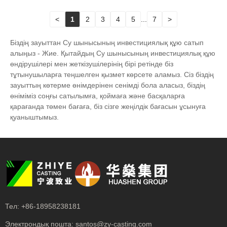
<
1
2
3
4
5
...
7
>
Біздің зауыттан Су шынысының инвестициялық құю сатып
алыңыз - Жие. Қытайдың Су шынысының инвестициялық құю
өндірушілері мен жеткізушілерінің бірі ретінде біз
тұтынушыларға теңшелген қызмет көрсете аламыз. Сіз біздің
зауыттың көтерме өнімдерінен сенімді бола аласыз, біздің
өніміміз соңғы сатылымға, қоймаға және басқаларға
қарағанда төмен бағаға, біз сізге жеңілдік бағасын ұсынуға
қуаныштымыз.
Тел:
+86-18958238181
Электрондық пошта:
santos@zy-casting.com