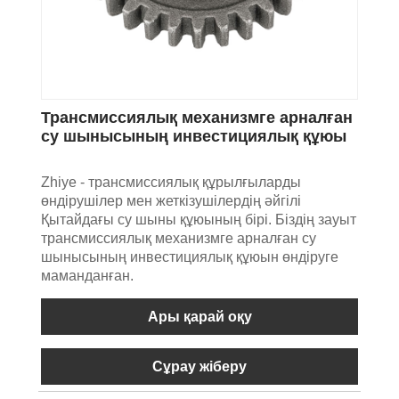
Трансмиссиялық механизмге арналған
су шынысының инвестициялық құюы
Zhiye - трансмиссиялық құрылғыларды
өндірушілер мен жеткізушілердің әйгілі
Қытайдағы су шыны құюының бірі. Біздің зауыт
трансмиссиялық механизмге арналған су
шынысының инвестициялық құюын өндіруге
маманданған.
Ары қарай оқу
Сұрау жіберу