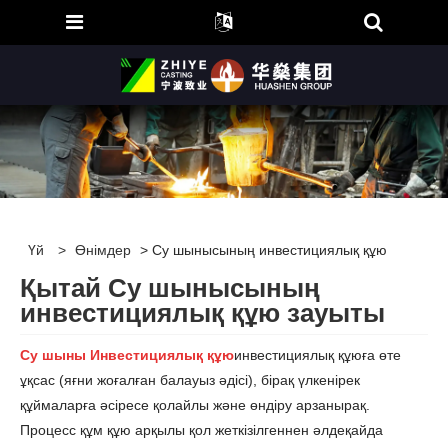
Үй
>
Өнімдер
> Су шынысының инвестициялық құю
Қытай Су шынысының
инвестициялық құю зауыты
Су шыны Инвестициялық құю
инвестициялық құюға өте
ұқсас (яғни жоғалған балауыз әдісі), бірақ үлкенірек
құймаларға әсіресе қолайлы және өндіру арзанырақ.
Процесс құм құю арқылы қол жеткізілгеннен әлдеқайда