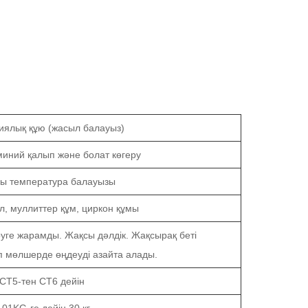
иялық құю (жасыл балауыз)
ний қалып және болат көгеру
ы температура балауызы
, муллиттер құм, циркон құмы
уге жарамды. Жақсы дәлдік. Жақсырақ беті
п мөлшерде өңдеуді азайта алады.
CT5-тен CT6 дейін