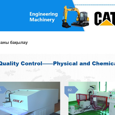
паны бақылау