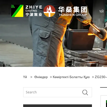
ҮЙ
Үй
>
Өнімдер
>
Көміртекті Болатты Құю
> ZG230-4