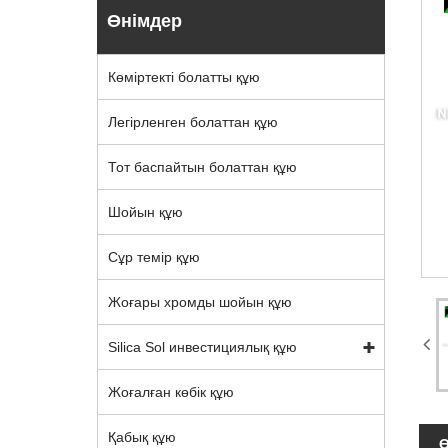
Өнімдер
Көміртекті болатты құю
Легірленген болаттан құю
Тот баспайтын болаттан құю
Шойын құю
Сұр темір құю
Жоғары хромды шойын құю
Silica Sol инвестициялық құю
Жоғалған көбік құю
Қабық құю
Ө