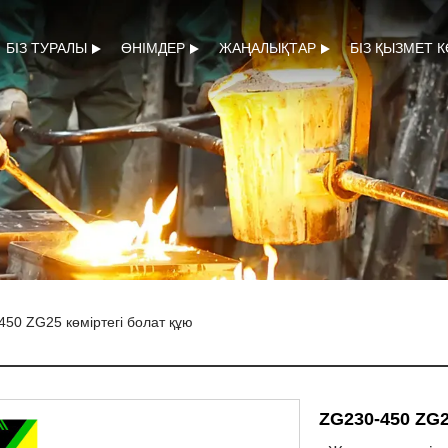
БІЗ ТУРАЛЫ
ӨНІМДЕР
ЖАҢАЛЫҚТАР
БІЗ ҚЫЗМЕТ 
50 ZG25 көміртегі болат құю
ZG230-450 ZG2