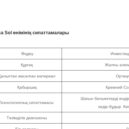
ica Sol өнімінің сипаттамалары
Өңдеу
Инвестиц
Құрғақ
Жалпы алюми
Қалыптан жасалған материал
Ортаңғ
Қабыршақ
Кремний Сол
Шағын бөлшектерді өндір
Технологиялық сипаттамасы
кедір-бұдыр. Кө
Төзімділік диапазоны