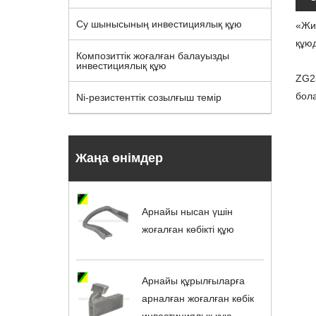
Су шынысының инвестициялық құю
«Жия
құю
Композиттік жоғалған балауызды
инвестициялық құю
ZG23
бол
Ni-резистенттік созылғыш темір
Жаңа өнімдер
Арнайы нысан үшін
жоғалған көбікті құю
Арнайы құрылғыларға
арналған жоғалған көбік
инвестициялық құю