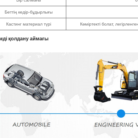
Бір салмағы
0
Беттің кедір-бұдырлығы
Кастинг материал түрі
Көміртекті болат, легірленге
мді қолдану аймағы