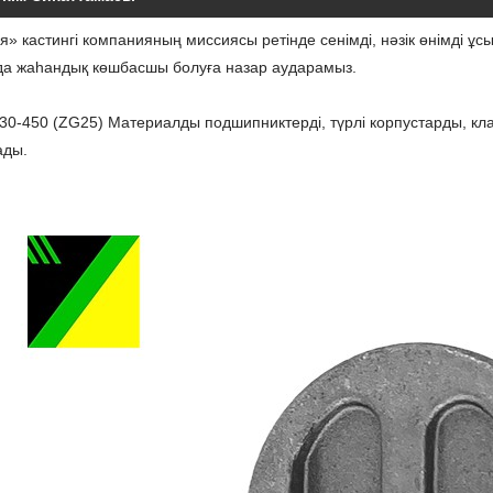
» кастингі компанияның миссиясы ретінде сенімді, нәзік өнімді ұс
да жаһандық көшбасшы болуға назар аударамыз.
0-450 (ZG25) Материалды подшипниктерді, түрлі корпустарды, кла
ады.