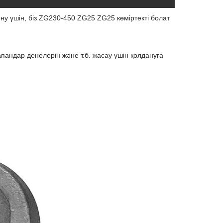
ыну үшін, біз ZG230-450 ZG25 ZG25 көміртекті болат
пандар денелерін және т.б. жасау үшін қолдануға