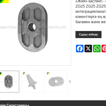
«Жия» кастингі 
ZG25 ZG25 ZG25 
интеграцияланат
клиенттерге ең ж
бағамен және же
Сұрау жіберу
Facebook
X
Wh
нім Сипаттамасы