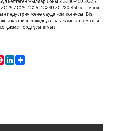
- бұл көптеген жылдар бойы ZG230-450 ZG25
ZG25 ZG25 ZG25 ZG230 ZG230-450 кастингке
ын индустрия және сауда компаниясы. Біз
ақсы кәсіби шешімді ұсына аламыз, ең жақсы
ке қызметтерді ұсынамыз.
atsApp
Pinterest
LinkedIn
Share