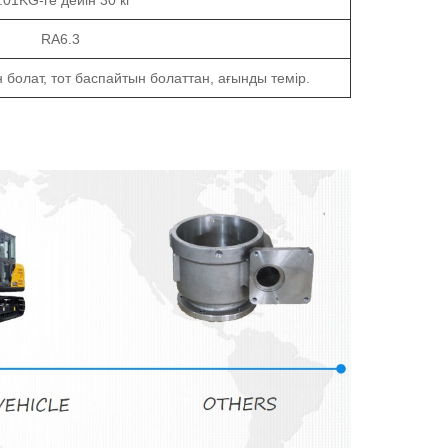
.01KG-ге дейін 30 кг
RA6.3
н болат, тот баспайтын болаттан, ағынды темір.